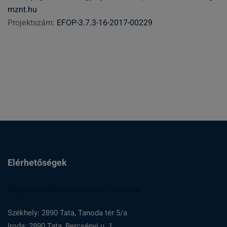
mznt.hu
s
Projektszám:
EFOP-3.7.3-16-2017-00229
é
s
:
Elérhetőségek
Magyary Zoltán Népfőiskolai Társaság
Székhely: 2890 Tata, Tanoda tér 5/a
Iroda: 2890 Tata, Bercsényi u. 1.