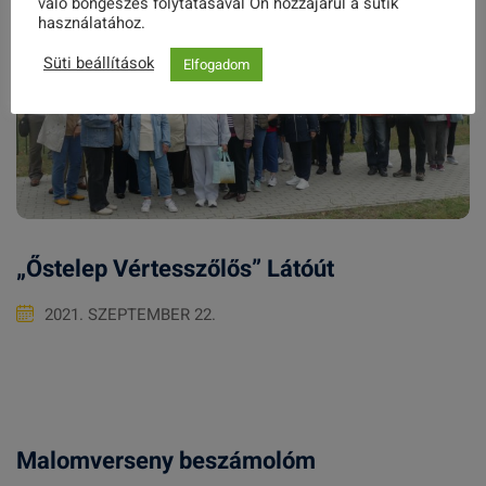
való böngészés folytatásával Ön hozzájárul a sütik
használatához.
Süti beállítások
Elfogadom
„Őstelep Vértesszőlős” Látóút
2021. SZEPTEMBER 22.
Malomverseny beszámolóm