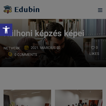
Skip
to
content
Eszköztár megnyitása
Külhoni képzés képei
0
2021. MÁRCIUS 02.
NETWERK
LIKES
0 COMMENTS
ramjainkra