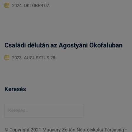
2024. OKTÓBER 07.
Családi délután az Agostyáni Ökofaluban
2023. AUGUSZTUS 28.
Keresés
K
e
r
© Copyright 2021 Magyary Zoltán Népfőiskolai Társaság •
e