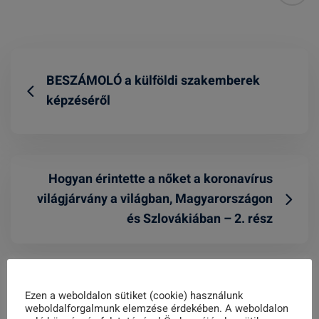
BESZÁMOLÓ a külföldi szakemberek
képzéséről
Hogyan érintette a nőket a koronavírus
világjárvány a világban, Magyarországon
és Szlovákiában – 2. rész
Related Posts
Ezen a weboldalon sütiket (cookie) használunk
weboldalforgalmunk elemzése érdekében. A weboldalon