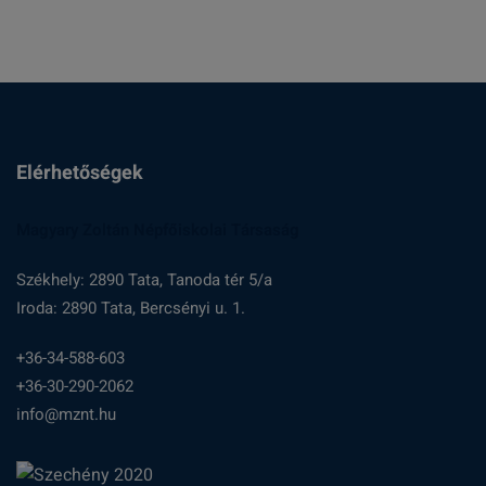
Elérhetőségek
Magyary Zoltán Népfőiskolai Társaság
Székhely: 2890 Tata, Tanoda tér 5/a
Iroda: 2890 Tata, Bercsényi u. 1.
+36-34-588-603
+36-30-290-2062
info@mznt.hu