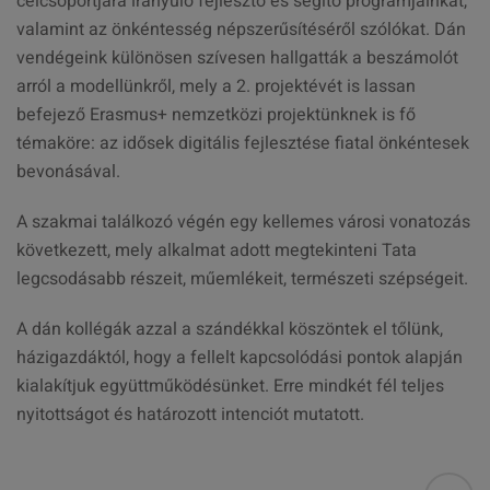
célcsoportjára irányuló fejlesztő és segítő programjainkat,
valamint az önkéntesség népszerűsítéséről szólókat. Dán
vendégeink különösen szívesen hallgatták a beszámolót
arról a modellünkről, mely a 2. projektévét is lassan
befejező Erasmus+ nemzetközi projektünknek is fő
témaköre: az idősek digitális fejlesztése fiatal önkéntesek
bevonásával.
A szakmai találkozó végén egy kellemes városi vonatozás
következett, mely alkalmat adott megtekinteni Tata
legcsodásabb részeit, műemlékeit, természeti szépségeit.
A dán kollégák azzal a szándékkal köszöntek el tőlünk,
házigazdáktól, hogy a fellelt kapcsolódási pontok alapján
kialakítjuk együttműködésünket. Erre mindkét fél teljes
nyitottságot és határozott intenciót mutatott.