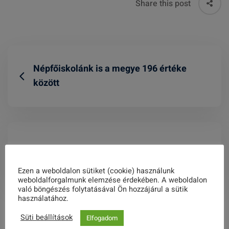
Share this post
Népfőiskolánk is a megye 196 értéke
között
300 éve született Fellner Jakab
Ezen a weboldalon sütiket (cookie) használunk
weboldalforgalmunk elemzése érdekében. A weboldalon
való böngészés folytatásával Ön hozzájárul a sütik
használatához.
Related Posts
Süti beállítások
Elfogadom