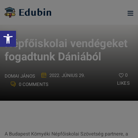
Skip
to
content
Eszköztár megnyitása
Népfőiskolai vendégeket
fogadtunk Dániából
0
2022. JÚNIUS 29.
DOMAI JÁNOS
LIKES
0 COMMENTS
ramjainkra
A Budapest Környéki Népfőiskolai Szövetség partnere, a