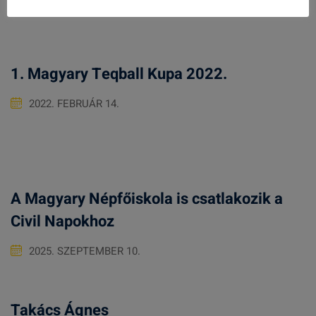
1. Magyary Teqball Kupa 2022.
2022. FEBRUÁR 14.
A Magyary Népfőiskola is csatlakozik a
Civil Napokhoz
2025. SZEPTEMBER 10.
Takács Ágnes