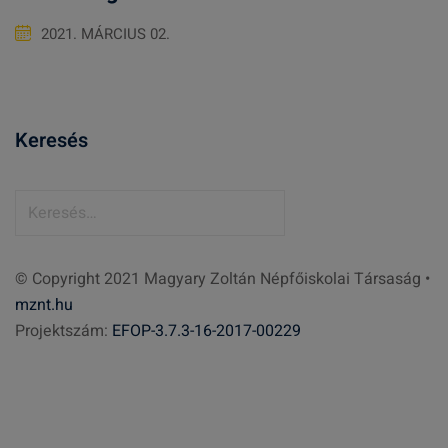
2021. MÁRCIUS 02.
Keresés
K
e
r
© Copyright 2021 Magyary Zoltán Népfőiskolai Társaság •
e
mznt.hu
s
Projektszám:
EFOP-3.7.3-16-2017-00229
é
s
: