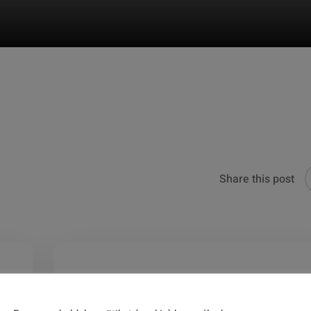
Share this post
Malomverseny beszámolóm