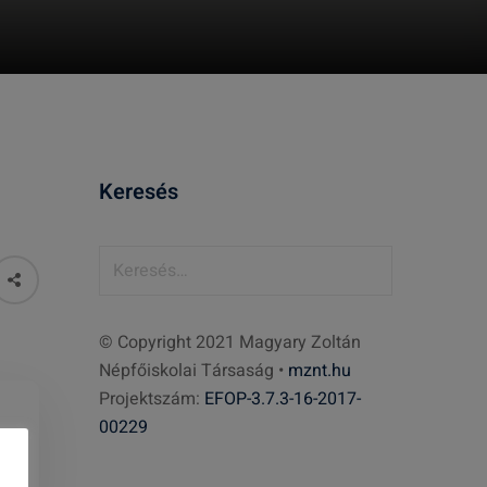
Keresés
K
e
r
© Copyright 2021 Magyary Zoltán
e
Népfőiskolai Társaság •
mznt.hu
s
Projektszám:
EFOP-3.7.3-16-2017-
é
00229
s
: