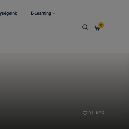
ységeink
E-Learning
0
0
LIKES