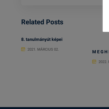
Related Posts
8. tanulmányút képei
2021. MÁRCIUS 02.
M E G H 
2022.