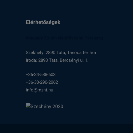
Elérhetőségek
Magyary Zoltán Népfőiskolai Társaság
Székhely: 2890 Tata, Tanoda tér 5/a
Iroda: 2890 Tata, Bercsényi u. 1.
+36-34-588-603
+36-30-290-2062
info@mznt.hu