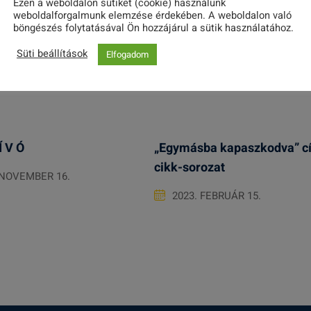
Ezen a weboldalon sütiket (cookie) használunk
weboldalforgalmunk elemzése érdekében. A weboldalon való
böngészés folytatásával Ön hozzájárul a sütik használatához.
Süti beállítások
Elfogadom
Í V Ó
„Egymásba kapaszkodva” c
cikk-sorozat
 NOVEMBER 16.
2023. FEBRUÁR 15.