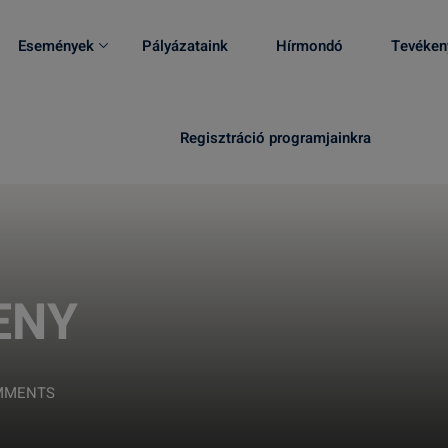
Események
Pályázataink
Hírmondó
Tevéken
Regisztráció programjainkra
ENY
MMENTS