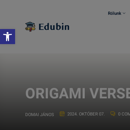
Skip
to
Rólunk
content
Eszköztár megnyitása
ORIGAMI VERS
2024. OKTÓBER 07.
0 CO
DOMAI JÁNOS