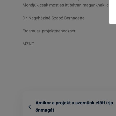
Mondjuk csak most és itt bátran magunknak: csak 
Dr. Nagyháziné Szabó Bernadette
Erasmus+ projektmenedzser
MZNT
Amikor a projekt a szemünk előtt írja
önmagát