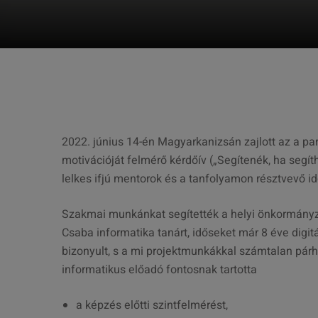
2022. június 14-én Magyarkanizsán zajlott az a par
motivációját felmérő kérdőív („Segítenék, ha segíth
lelkes ifjú mentorok és a tanfolyamon résztvevő idő
Szakmai munkánkat segítették a helyi önkormányz
Csaba informatika tanárt, időseket már 8 éve digit
bizonyult, s a mi projektmunkákkal számtalan pár
informatikus előadó fontosnak tartotta
a képzés előtti szintfelmérést,