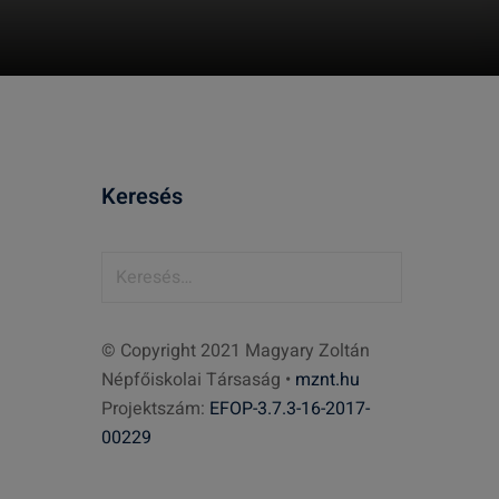
Keresés
K
e
r
© Copyright 2021 Magyary Zoltán
e
Népfőiskolai Társaság •
mznt.hu
s
Projektszám:
EFOP-3.7.3-16-2017-
é
00229
s
: