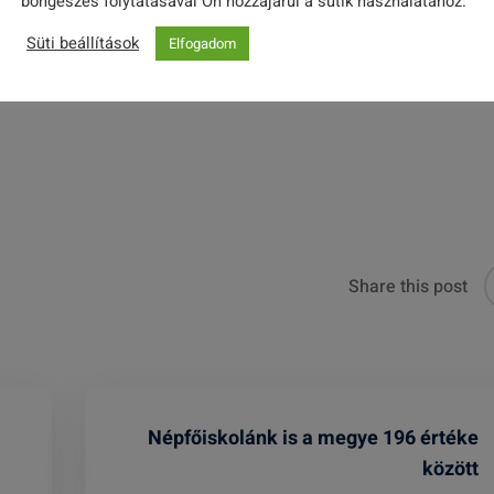
böngészés folytatásával Ön hozzájárul a sütik használatához.
így tovább!
Süti beállítások
Elfogadom
Share this post
Népfőiskolánk is a megye 196 értéke
között