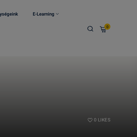
ységeink
E-Learning
0
0
LIKES