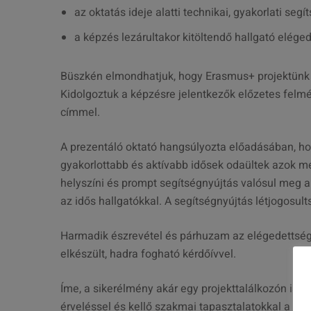
az oktatás ideje alatti technikai, gyakorlati segí
a képzés lezárultakor kitöltendő hallgató eléged
Büszkén elmondhatjuk, hogy Erasmus+ projektünk a 
Kidolgoztuk a képzésre jelentkezők előzetes felmér
címmel.
A prezentáló oktató hangsúlyozta előadásában, hog
gyakorlottabb és aktívabb idősek odaültek azok me
helyszíni és prompt segítségnyújtás valósul meg a
az idős hallgatókkal. A segítségnyújtás létjogo
Harmadik észrevétel és párhuzam az elégedettsé
elkészült, hadra fogható kérdőívvel.
Íme, a sikerélmény akár egy projekttalálkozón is
érveléssel és kellő szakmai tapasztalatokkal a há