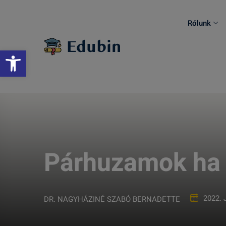
Skip
to
Rólunk
content
Eszköztár megnyitása
Párhuzamok ha 
2022. 
DR. NAGYHÁZINÉ SZABÓ BERNADETTE