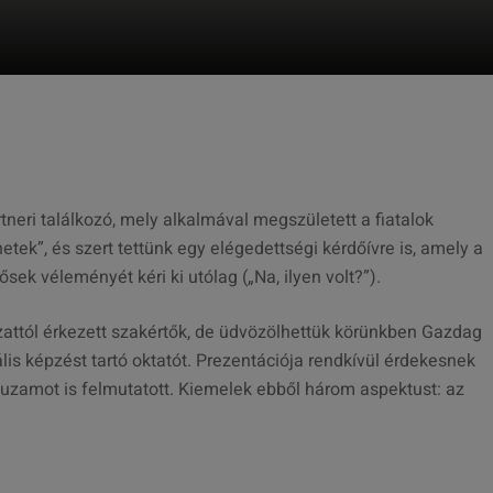
tneri találkozó, mely alkalmával megszületett a fiatalok
etek”, és szert tettünk egy elégedettségi kérdőívre is, amely a
sek véleményét kéri ki utólag („Na, ilyen volt?”).
attól érkezett szakértők, de üdvözölhettük körünkben Gazdag
ális képzést tartó oktatót. Prezentációja rendkívül érdekesnek
huzamot is felmutatott. Kiemelek ebből három aspektust: az