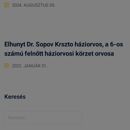
2024. AUGUSZTUS 05.
Elhunyt Dr. Sopov Krszto háziorvos, a 6-os
számú felnőtt háziorvosi körzet orvosa
2022. JANUÁR 31.
Keresés
K
e
r