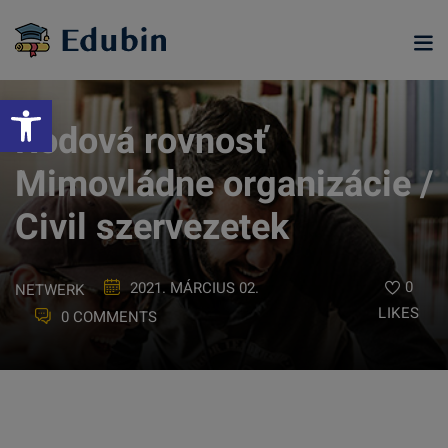
Skip
to
content
Eszköztár megnyitása
Rodová rovnosť
Mimovládne organizácie /
Civil szervezetek
0
2021. MÁRCIUS 02.
NETWERK
LIKES
0 COMMENTS
ramjainkra