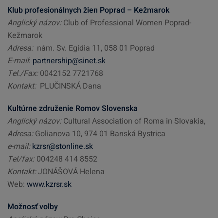
Klub profesionálnych žien Poprad – Kežmarok
Anglický názov:
Club of Professional Women Poprad-
Kežmarok
Adresa:
nám. Sv. Egídia 11, 058 01 Poprad
E-mail
:
partnership@sinet.sk
Tel./Fax:
0042152 7721768
Kontakt:
PLUČINSKÁ Dana
Kultúrne združenie Romov Slovenska
Anglický názov:
Cultural Association of Roma in Slovakia,
Adresa:
Golianova 10, 974 01 Banská Bystrica
e-mail:
kzrsr@stonline.sk
Tel/fax:
004248 414 8552
Kontakt:
JONÁŠOVÁ Helena
Web:
www.kzrsr.sk
Možnosť voľby