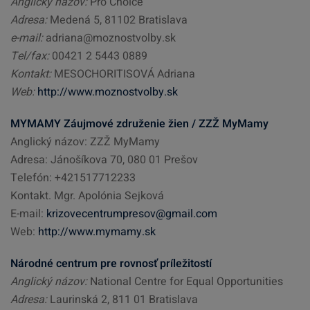
Anglický názov:
Pro Choice
Adresa:
Medená 5, 81102 Bratislava
e-mail:
adriana@moznostvolby.sk
Tel/fax:
00421 2 5443 0889
Kontakt:
MESOCHORITISOVÁ Adriana
Web:
http://www.moznostvolby.sk
MYMAMY Záujmové združenie žien / ZZŽ MyMamy
Anglický názov: ZZŽ MyMamy
Adresa: Jánošíkova 70, 080 01 Prešov
Telefón: +421517712233
Kontakt. Mgr. Apolónia Sejková
E-mail:
krizovecentrumpresov@gmail.com
Web:
http://www.mymamy.sk
Národné centrum pre rovnosť príležitostí
Anglický názov:
National Centre for Equal Opportunities
Adresa:
Laurinská 2, 811 01 Bratislava