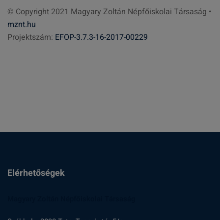
© Copyright 2021 Magyary Zoltán Népfőiskolai Társaság •
e
mznt.hu
s
Projektszám:
EFOP-3.7.3-16-2017-00229
é
s
:
Elérhetőségek
Magyary Zoltán Népfőiskolai Társaság