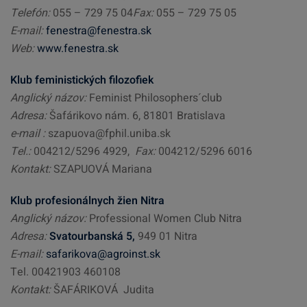
Telefón:
055 – 729 75 04
Fax:
055 – 729 75 05
E-mail:
fenestra@fenestra.sk
Web:
www.fenestra.sk
Klub feministických filozofiek
Anglický názov:
Feminist Philosophers´club
Adresa:
Šafárikovo nám. 6, 81801 Bratislava
e-mail :
szapuova@fphil.uniba.sk
Tel.:
004212/5296 4929,
Fax:
004212/5296 6016
Kontakt:
SZAPUOVÁ Mariana
Klub profesionálnych žien Nitra
Anglický názov:
Professional Women Club Nitra
Adresa:
Svatourbanská 5,
949 01 Nitra
E-mail:
safarikova@agroinst.sk
Tel. 00421903 460108
Kontakt:
ŠAFÁRIKOVÁ Judita