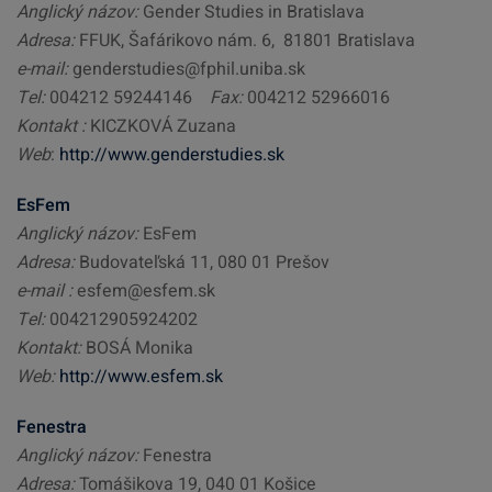
Anglický názov:
Gender Studies in Bratislava
Adresa:
FFUK, Šafárikovo nám. 6, 81801 Bratislava
e-mail:
genderstudies@fphil.uniba.sk
Tel:
004212 59244146
Fax:
004212 52966016
Kontakt :
KICZKOVÁ Zuzana
Web
:
http://www.genderstudies.sk
EsFem
Anglický názov:
EsFem
Adresa:
Budovateľská 11, 080 01 Prešov
e-mail :
esfem@esfem.sk
Tel:
004212905924202
Kontakt:
BOSÁ Monika
Web:
http://www.esfem.sk
Fenestra
Anglický názov:
Fenestra
Adresa:
Tomášikova 19, 040 01 Košice