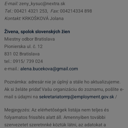
E-mail:
zeny_kysuc@nextra.sk
Tel.:
00421 4321 253,
Fax:
004214334 898
Kontakt:
KRKOŠKOVÁ Jolana
Živena, spolok slovenských žien
Miestny odbor Bratislava
Pionierska ul. č. 12
831 02 Bratislava
tel.: 0915/ 739 024
e-mail.:
alena.bucekova@gmail.com
Poznámka: adresár nie je úplný a stále ho aktualizujeme.
Ak si želáte pridať Vašu organizáciu do zoznamu, pošlite e-
mail s údajmi na
sekretariatorrrp@employment.gov.sk
/
Megjegyzés: Az elérhetőségek listája nem teljes és
folyamatos frissítés alatt áll. Amennyiben további
szervezetet szeretnnké köztük látni, az adatokat a