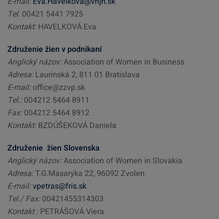
E-mail:
Eva.Havelkova@vnjh.sk
Tel.
00421 5441 7925
Kontakt:
HAVELKOVÁ Eva
Združenie žien v podnikaní
Anglický názov:
Association of Women in Business
Adresa:
Laurinská 2, 811 01 Bratislava
E-mail:
office@zzvp.sk
Tel.:
004212 5464 8911
Fax:
004212 5464 8912
Kontakt:
BZDÚŠEKOVÁ Daniela
Združenie žien Slovenska
Anglický názov:
Association of Women in Slovakia
Adresa:
T.G.Masaryka 22, 96092 Zvolen
E-mail:
vpetras@fris.sk
Tel./ Fax:
00421455314303
Kontakt :
PETRÁŠOVÁ Viera