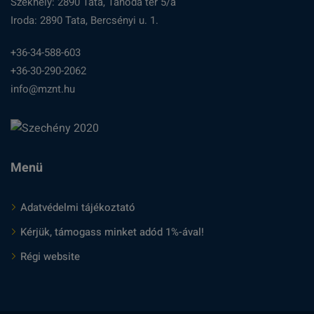
Székhely: 2890 Tata, Tanoda tér 5/a
Iroda: 2890 Tata, Bercsényi u. 1.
+36-34-588-603
+36-30-290-2062
info@mznt.hu
Menü
Adatvédelmi tájékoztató
Kérjük, támogass minket adód 1%-ával!
Régi website