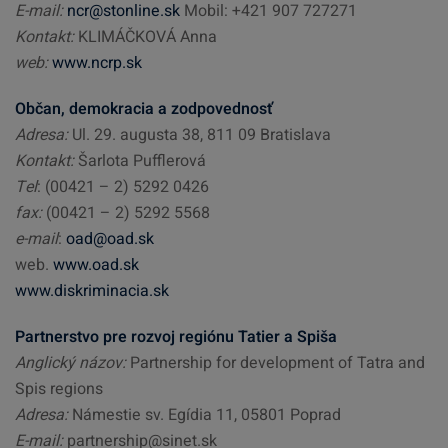
E-mail:
ncr@stonline.sk
Mobil: +421 907 727271
Kontakt:
KLIMÁČKOVÁ Anna
web:
www.ncrp.sk
Občan, demokracia a zodpovednosť
Adresa:
Ul. 29. augusta 38, 811 09 Bratislava
Kontakt:
Šarlota Pufflerová
Tel
: (00421 – 2) 5292 0426
fax:
(00421 – 2) 5292 5568
e-mail
:
oad@oad.sk
web.
www.oad.sk
www.diskriminacia.sk
Partnerstvo pre rozvoj regiónu Tatier a Spiša
Anglický názov:
Partnership for development of Tatra and
Spis regions
Adresa:
Námestie sv. Egídia 11, 05801 Poprad
E-mail:
partnership@sinet.sk