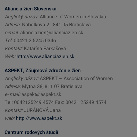
Aliancia žien Slovenska
Anglický názov:
Alliance of Women in Slovakia
Adresa:
Nábelkova 2 841 05 Bratislava
e-mail:
alianciazien@alianciazien.sk
Tel.
00421 2 5245 0346
Kontakt:
Katarína Farkašová
Web:
http://www.alianciazien.sk
ASPEKT, Záujmové združenie žien
Anglický názov:
ASPEKT – Association of Women
Adresa:
Mýtna 38, 811 07 Bratislava
e- mail:
aspekt@aspekt.sk
Tel:
0042125249 4574 Fax: 00421 25249 4574
Kontakt:
JURÁŇOVÁ Jana
web:
http://www.aspekt.sk
Centrum rodových štúdií