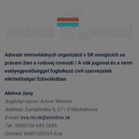
Adresár mimovládnych organizácií v SR venujúcich sa
právam žien a rodovej rovnosti / A nők jogaival és a nemi
esélyegyenlőséggel foglalkozó civil szervezetek
elérhetőségei Szlovákiában
Aktívne ženy
Anglický názov:
Active Women
Address
: Zemplínska 9, 071 01Michalovce
E-mail:
eva.mi.sk@stonline.sk
Tel.:
0042156 643 2659
Contact:
BARTOŠOVÁ Eva