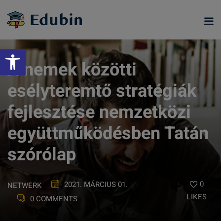
Skip
to
content
Eszköztár megnyitása
A nemek közötti
esélyteremtő stratégiák
fejlesztése nemzetközi
együttműködésben Tatán
szórólap
ramjainkra
0
2021. MÁRCIUS 01.
NETWERK
LIKES
0 COMMENTS