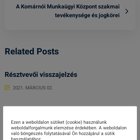
A Komárnói Munkaügyi Központ szakmai
tevékenysége és jogkörei
Related Posts
Résztvevői visszajelzés
2021. MÁRCIUS 02.
2014. március 14-től Magyarország is
tagja az Isztambuli Egyezménynek
Ezen a weboldalon sütiket (cookie) használunk
weboldalforgalmunk elemzése érdekében. A weboldalon
való böngészés folytatásával Ön hozzájárul a sütik
2018. SZEPTEMBER 27.
használatához.