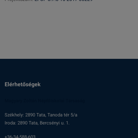
s
:
Elérhetőségek
Magyary Zoltán Népfőiskolai Társaság
Székhely: 2890 Tata, Tanoda tér 5/a
Iroda: 2890 Tata, Bercsényi u. 1.
+36-34-588-603