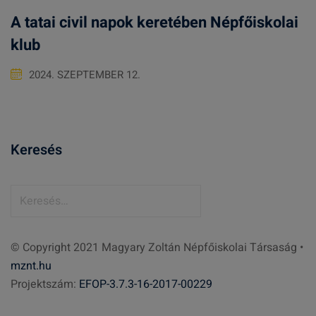
A tatai civil napok keretében Népfőiskolai
klub
2024. SZEPTEMBER 12.
Keresés
K
e
r
© Copyright 2021 Magyary Zoltán Népfőiskolai Társaság •
e
mznt.hu
s
Projektszám:
EFOP-3.7.3-16-2017-00229
é
s