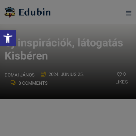
Skip
to
content
Eszköztár megnyitása
Új inspirációk, látogatás
Kisbéren
0
2024. JÚNIUS 25.
DOMAI JÁNOS
LIKES
0 COMMENTS
ramjainkra