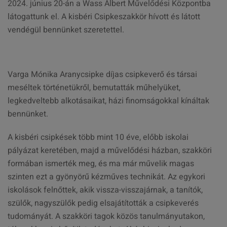
2024. június 20-án a Wass Albert Művelődési Központba
látogattunk el. A kisbéri Csipkeszakkör hívott és látott
vendégül bennünket szeretettel.
Varga Mónika Aranycsipke díjas csipkeverő és társai
meséltek történetükről, bemutatták műhelyüket,
legkedveltebb alkotásaikat, házi finomságokkal kínáltak
bennünket.
A kisbéri csipkések több mint 10 éve, előbb iskolai
pályázat keretében, majd a művelődési házban, szakköri
formában ismerték meg, és ma már művelik magas
szinten ezt a gyönyörű kézműves technikát. Az egykori
iskolások felnőttek, akik vissza-visszajárnak, a tanítók,
szülők, nagyszülők pedig elsajátították a csipkeverés
tudományát. A szakköri tagok közös tanulmányutakon,