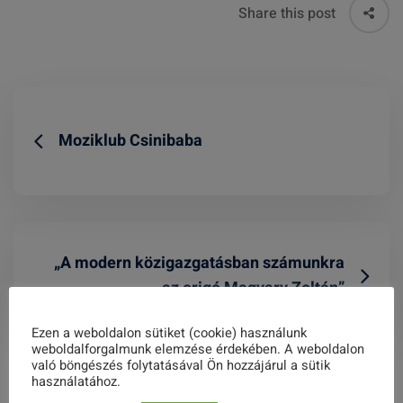
Share this post
Moziklub Csinibaba
„A modern közigazgatásban számunkra
az origó Magyary Zoltán”
Ezen a weboldalon sütiket (cookie) használunk
weboldalforgalmunk elemzése érdekében. A weboldalon
való böngészés folytatásával Ön hozzájárul a sütik
használatához.
Related Posts