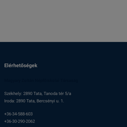
:
Elérhetőségek
Magyary Zoltán Népfőiskolai Társaság
Székhely: 2890 Tata, Tanoda tér 5/a
Iroda: 2890 Tata, Bercsényi u. 1.
+36-34-588-603
+36-30-290-2062