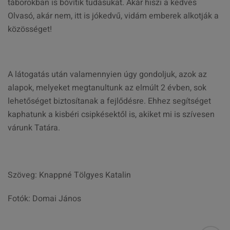
táborokban is bővítik tudásukat. Akár hiszi a kedves
Olvasó, akár nem, itt is jókedvű, vidám emberek alkotják a
közösséget!
A látogatás után valamennyien úgy gondoljuk, azok az
alapok, melyeket megtanultunk az elmúlt 2 évben, sok
lehetőséget biztosítanak a fejlődésre. Ehhez segítséget
kaphatunk a kisbéri csipkésektől is, akiket mi is szívesen
várunk Tatára.
Szöveg: Knappné Tölgyes Katalin
Fotók: Domai János